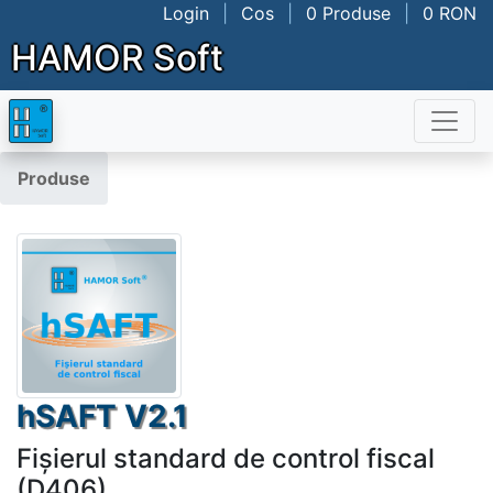
Login
|
Cos
|
0 Produse
|
0 RON
HAMOR Soft
Produse
hSAFT V2.1
Fișierul standard de control fiscal
(D406)